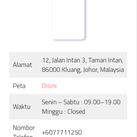
12, Jalan Intan 3, Taman Intan,
Alamat
86000 Kluang, Johor, Malaysia
Peta
Disini
Senin – Sabtu : 09.00–19.00
Waktu
Minggu : Closed
Nombor
+6077711250
Telefon