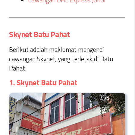
Skynet Batu Pahat
Berikut adalah maklumat mengenai
cawangan Skynet, yang terletak di Batu
Pahat:
1. Skynet Batu Pahat