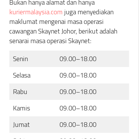
Bukan hanya alamat dan hanya
kuriermalaysia.com
juga menyediakan
maklumat mengenai masa operasi
cawangan Skaynet Johor, berikut adalah
senarai masa operasi Skaynet:
Senin
09.00–18.00
Selasa
09.00–18.00
Rabu
09.00–18.00
Kamis
09.00–18.00
Jumat
09.00–18.00