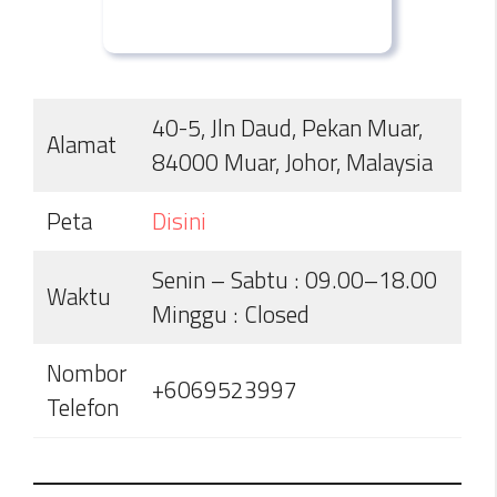
40-5, Jln Daud, Pekan Muar,
Alamat
84000 Muar, Johor, Malaysia
Peta
Disini
Senin – Sabtu : 09.00–18.00
Waktu
Minggu : Closed
Nombor
+6069523997
Telefon