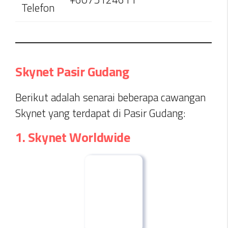
Telefon
Skynet Pasir Gudang
Berikut adalah senarai beberapa cawangan
Skynet yang terdapat di Pasir Gudang:
1. Skynet Worldwide