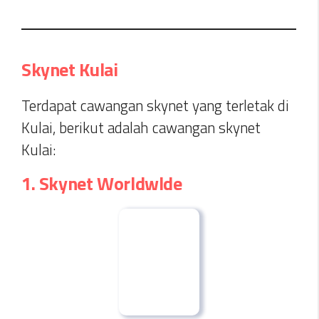
Skynet Kulai
Terdapat cawangan skynet yang terletak di
Kulai, berikut adalah cawangan skynet
Kulai:
1. Skynet Worldwlde