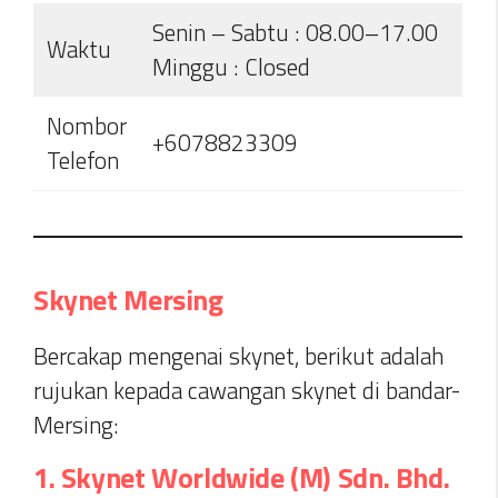
Senin – Sabtu : 08.00–17.00
Waktu
Minggu : Closed
Nombor
+6078823309
Telefon
Skynet Mersing
Bercakap mengenai skynet, berikut adalah
rujukan kepada cawangan skynet di bandar-
Mersing:
1. Skynet Worldwide (M) Sdn. Bhd.