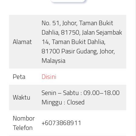
No. 51, Johor, Taman Bukit
Dahlia, 81750, Jalan Sejambak
Alamat
14, Taman Bukit Dahlia,
81700 Pasir Gudang, Johor,
Malaysia
Peta
Disini
Senin – Sabtu : 09.00–18.00
Waktu
Minggu : Closed
Nombor
+6073868911
Telefon