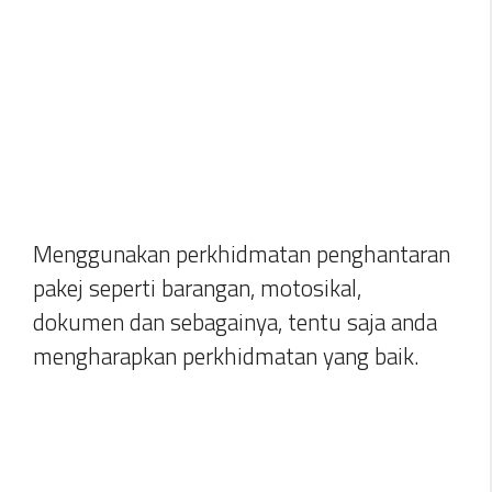
Menggunakan perkhidmatan penghantaran
pakej seperti barangan, motosikal,
dokumen dan sebagainya, tentu saja anda
mengharapkan perkhidmatan yang baik.