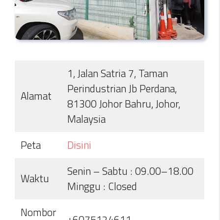
1, Jalan Satria 7, Taman
Perindustrian Jb Perdana,
Alamat
81300 Johor Bahru, Johor,
Malaysia
Peta
Disini
Senin – Sabtu : 09.00–18.00
Waktu
Minggu : Closed
Nombor
+6075124611