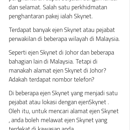
dan selamat. Salah satu perkhidmatan
penghantaran pakej ialah Skynet.
Terdapat banyak ejen Skynet atau pejabat
perwakilan di beberapa wilayah di Malaysia.
Seperti ejen Skynet di Johor dan beberapa
bahagian lain di Malaysia. Tetapi di
manakah alamat ejen Skynet di Johor?
Adakah terdapat nombor telefon?
Di beberapa ejen Skynet yang menjadi satu
pejabat atau lokasi dengan ejenSkynet .
Oleh itu, untuk mencari alamat ejen Skynet
, anda boleh melawat ejen Skynet yang
terdekat di kawasan anda.