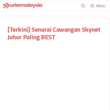
Skip
Menu
to
content
[Terkini] Senarai Cawangan Skynet
Johor Paling BEST