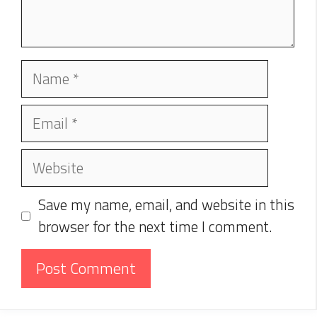
Name
Email
Website
Save my name, email, and website in this
browser for the next time I comment.