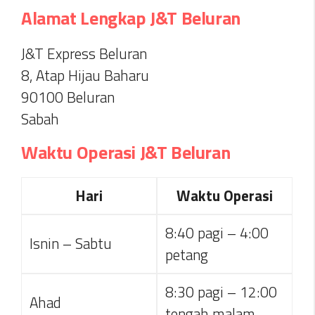
Alamat Lengkap J&T Beluran
J&T Express Beluran
8, Atap Hijau Baharu
90100 Beluran
Sabah
Waktu Operasi J&T Beluran
Hari
Waktu Operasi
8:40 pagi – 4:00
Isnin – Sabtu
petang
8:30 pagi – 12:00
Ahad
tengah malam