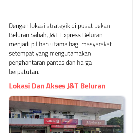
Dengan lokasi strategik di pusat pekan
Beluran Sabah, J&T Express Beluran
menjadi pilihan utama bagi masyarakat
setempat yang mengutamakan
penghantaran pantas dan harga
berpatutan.
Lokasi Dan Akses J&T Beluran