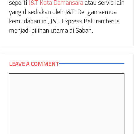
seperti
J&T Kota Damansara
atau servis lain
yang disediakan oleh J&T. Dengan semua
kemudahan ini, J&T Express Beluran terus
menjadi pilihan utama di Sabah.
LEAVE A COMMENT
Comment