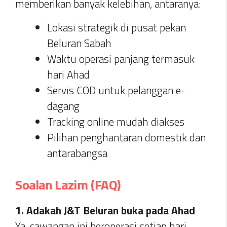
memberikan banyak kelebihan, antaranya:
Lokasi strategik di pusat pekan
Beluran Sabah
Waktu operasi panjang termasuk
hari Ahad
Servis COD untuk pelanggan e-
dagang
Tracking online mudah diakses
Pilihan penghantaran domestik dan
antarabangsa
Soalan Lazim (FAQ)
1. Adakah J&T Beluran buka pada Ahad
Ya, cawangan ini beroperasi setiap hari