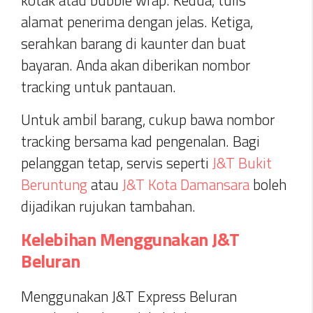
alamat penerima dengan jelas. Ketiga,
serahkan barang di kaunter dan buat
bayaran. Anda akan diberikan nombor
tracking untuk pantauan.
Untuk ambil barang, cukup bawa nombor
tracking bersama kad pengenalan. Bagi
pelanggan tetap, servis seperti
J&T Bukit
Beruntung
atau
J&T Kota Damansara
boleh
dijadikan rujukan tambahan.
Kelebihan Menggunakan J&T
Beluran
Menggunakan J&T Express Beluran