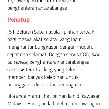
Ya, cawangan ini turut melayani
penghantaran antarabangsa.
Penutup
J&T Beluran Sabah adalah pilihan terbaik
bagi masyarakat sekitar yang ingin
menghantar bungkusan dengan mudah,
cepat dan selamat. Dengan servis COD,
pick
up service
, penghantaran antarabangsa
serta sistem tracking yang telus, ia
memberi banyak kelebihan untuk
pelanggan individu dan perniagaan.
Jika anda mahu lihat pilihan lain di kawasan
Malaysia Barat, anda boleh rujuk cawangan