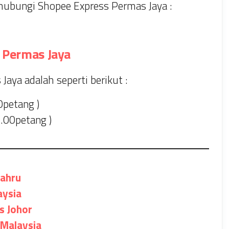
ubungi Shopee Express Permas Jaya :
 Permas Jaya
aya adalah seperti berikut :
0petang )
.00petang )
ahru
ysia
s Johor
Malaysia