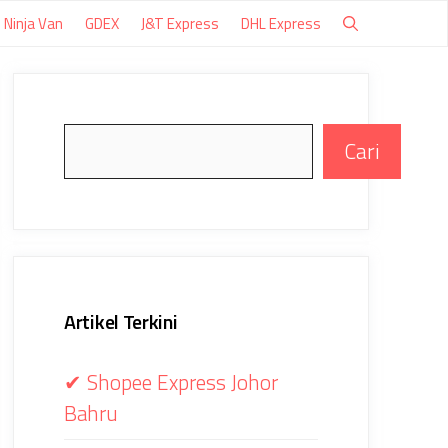
Ninja Van
GDEX
J&T Express
DHL Express
Search
Cari
Artikel Terkini
✔ Shopee Express Johor
Bahru