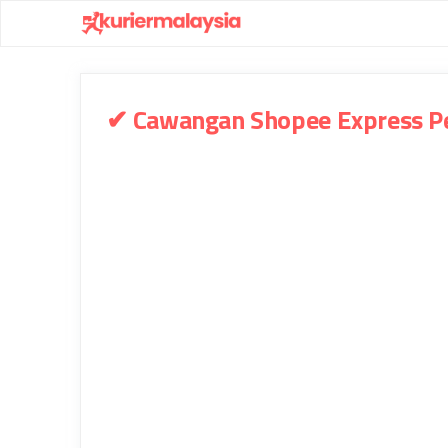
Skip
to
content
✔ Cawangan Shopee Express P