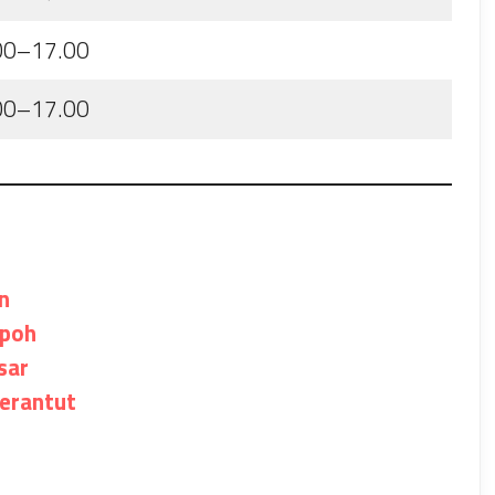
00–17.00
00–17.00
n
Ipoh
sar
erantut