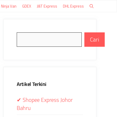
Ninja Van
GDEX
J&T Express
DHL Express
Search
Cari
Artikel Terkini
✔ Shopee Express Johor
Bahru