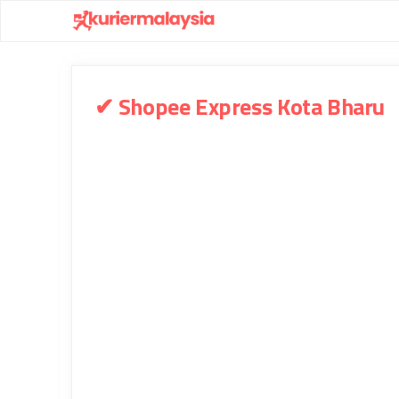
Skip
to
content
✔ Shopee Express Kota Bharu