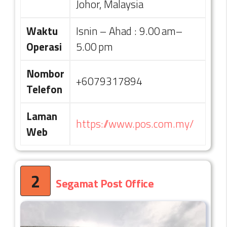
Johor, Malaysia
Waktu
Isnin – Ahad : 9.00 am–
Operasi
5.00 pm
Nombor
+6079317894
Telefon
Laman
https://www.pos.com.my/
Web
2
Segamat Post Office