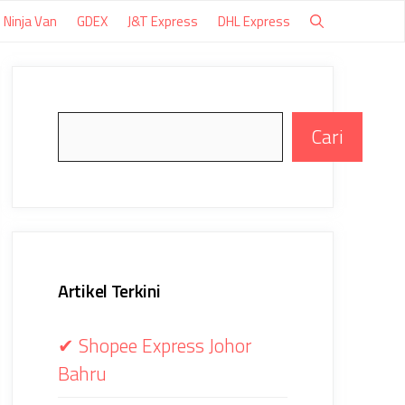
Ninja Van
GDEX
J&T Express
DHL Express
Search
Cari
Artikel Terkini
✔ Shopee Express Johor
Bahru