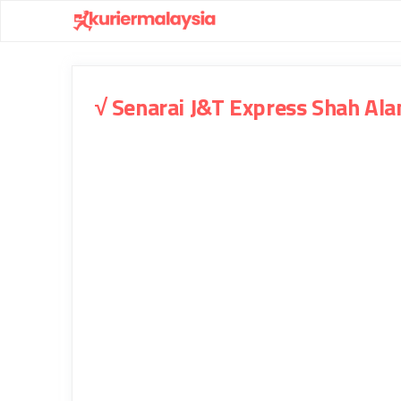
Skip
to
content
√ Senarai J&T Express Shah Al