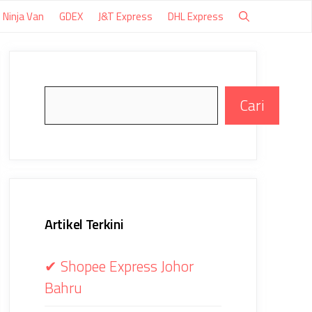
Ninja Van
GDEX
J&T Express
DHL Express
Search
Cari
Artikel Terkini
✔ Shopee Express Johor
Bahru