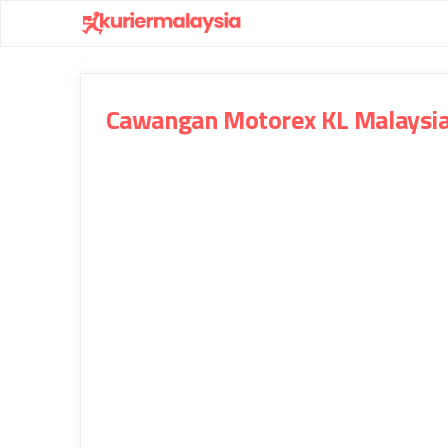
Skip
to
content
Cawangan Motorex KL Malaysi