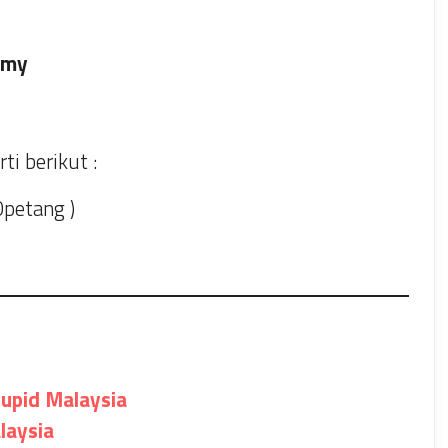
.my
i berikut :
0petang )
upid Malaysia
aysia