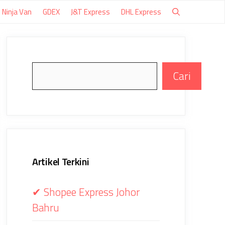
Ninja Van
GDEX
J&T Express
DHL Express
Search
Cari
Artikel Terkini
✔ Shopee Express Johor
Bahru