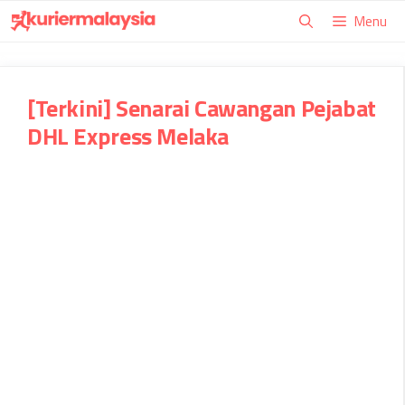
Skip
Menu
to
content
[Terkini] Senarai Cawangan Pejabat
DHL Express Melaka