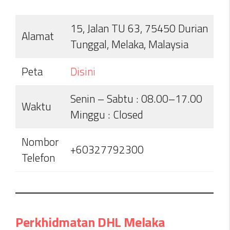
15, Jalan TU 63, 75450 Durian
Alamat
Tunggal, Melaka, Malaysia
Peta
D
i
sini
Senin – Sabtu : 08.00–17.00
Waktu
Minggu : Closed
Nombor
+60327792300
Telefon
Perkhidmatan DHL Melaka