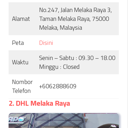
No.247, Jalan Melaka Raya 3,
Alamat
Taman Melaka Raya, 75000
Melaka, Malaysia
Peta
D
i
sini
Senin – Sabtu : 09.30 – 18.00
Waktu
Minggu : Closed
Nombor
+6062888609
Telefon
2. DHL Melaka Raya