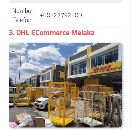
Nombor
+60327792300
Telefon
3. DHL ECommerce Melaka