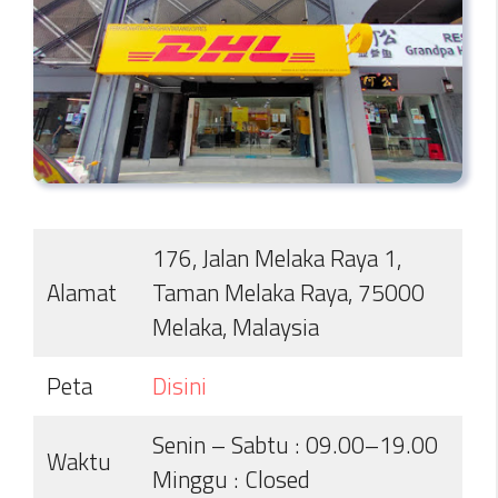
176, Jalan Melaka Raya 1,
Alamat
Taman Melaka Raya, 75000
Melaka, Malaysia
Peta
D
i
sini
Senin – Sabtu : 09.00–19.00
Waktu
Minggu : Closed